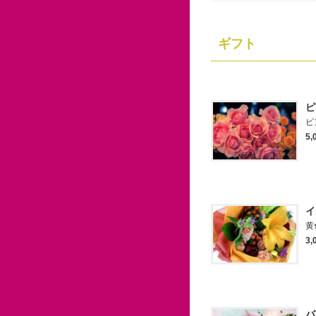
ギフト
ピ
ピ
5
イ
黄
3
バ