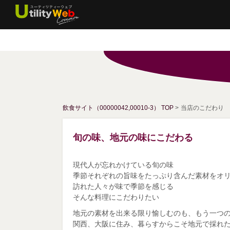
飲食サイト（00000042,00010-3） TOP
>
当店のこだわり
旬の味、地元の味にこだわる
現代人が忘れかけている旬の味
季節それぞれの旨味をたっぷり含んだ素材をオリ
訪れた人々が味で季節を感じる
そんな料理にこだわりたい
地元の素材を出来る限り愉しむのも、もう一つ
関西、大阪に住み、暮らすからこそ地元で採れ