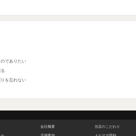
ものでありたい
配る
配りを忘れない
会社概要
当店のこだわり
リー
店舗案内
メルマガ登録