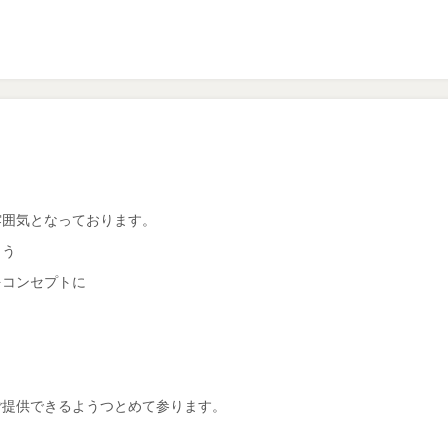
。
雰囲気となっております。
よう
をコンセプトに
ご提供できるようつとめて参ります。