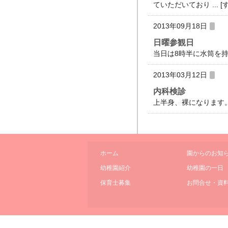
ていただいており ... [
2013年09月18日
日曜参観日
当日は8時半に水筒を持
2013年03月12日
内科検診
上半身、裸になります。
ホーム
園からのお知
幼稚園紹介
幼稚園の一日
保育士募集
お問合せ・資