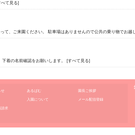
すべて見る
]
って、ご来園ください。 駐車場はありませんので公共の乗り物でお越し
下着の名前確認をお願いします。 [
すべて見る
]
らせ
あるばむ
園長ご挨拶
入園について
メール配信登録
料請求