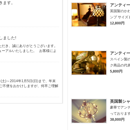
きます。
アンティ
英国製のか
ンプ サイズ 約
12,800円
しました!
ただき、誠にありがとうございます。
ューアルいたしました。 お客様によ
アンティ
スペイン製
ク商品の代表
5,800円
(土)～2014年1月5日(日)まで、年末
 ご不便をおかけしますが、何卒ご理解
英国製シ
豪華でアン
っております。
38,000円